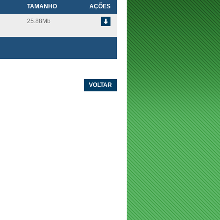
TAMANHO
AÇÕES
25.88Mb
VOLTAR