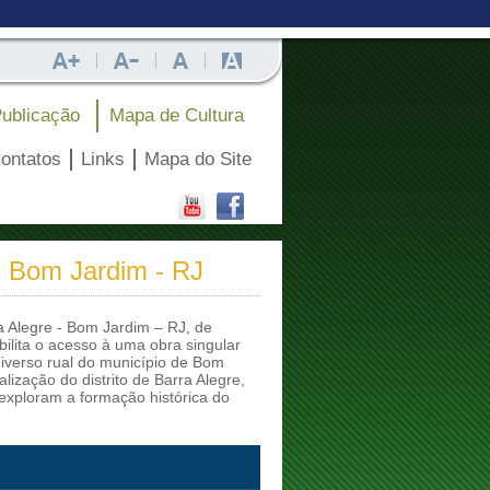
ublicação
Mapa de Cultura
ontatos
Links
Mapa do Site
 - Bom Jardim - RJ
ra Alegre - Bom Jardim – RJ, de
bilita o acesso à uma obra singular
iverso rual do município de Bom
lização do distrito de Barra Alegre,
exploram a formação histórica do