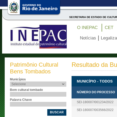
SECRETARIA DE ESTADO DE CULTU
O INEPAC
CET
Notícias
Legaliz
Resultado da B
Patrimônio Cultural
Bens Tombados
Municípios
MUNICÍPIO - TODOS
Bem cultural tombado
NÚMERO DO PROCESSO
Palavra Chave
SEI-180007/001234/2022
SEI-180007/003566/2022
BUSCAR